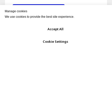
Занять место в группе
Manage cookies
We use cookies to provide the best site experience.
Accept All
Задать вопрос
Cookie Settings
Политика конфиденциальности
Договор оферты
© 2026 Студия Андрея Самарина
Фактический адрес: 355000, Ставрополь, ул.
Партизанская, 2, пом. 208
Электронная почта: support@andreysamarin.online
Телефон: +7-988-752-3247